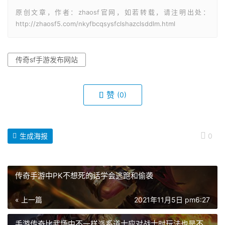
原创文章，作者：zhaosf官网，如若转载，请注明出处：
http://zhaosf5.com/nkyfbcqsysfclshazclsddlm.html
传奇sf手游发布网站
赞
(0)
生成海报
0
传奇手游中PK不想死的话学会逃跑和偷袭
« 上一篇
2021年11月5日 pm6:27
手游传奇比武场中不一样派系道士应对战士时玩法也是不