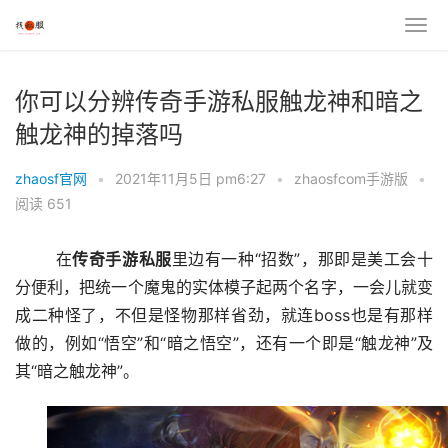
你可以分辨传奇手游私服触龙神和暗之
触龙神的掉落吗
zhaosf官网
•
2021年11月5日 pm6:27
•
zhaosfcom手游版
•
阅读 651
	在
传
奇
手游
私服
里边有一种“招数”，那即是美工会十
分便利，把统一个魔鬼的实体模子起两个名字，一会儿就变
成二种怪了，不但是怪物那样省劲，就连boss也是有那样
做的，例如“悟空”和“暗之悟空”，还有一个即是“触龙神”及
其“暗之触龙神”。