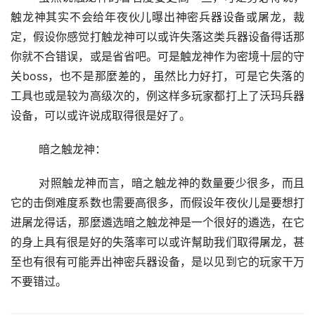
触龙神其实不会给年夜伙儿曝出神密兵器设备或屠龙，裁
定，假设你感觉打触龙神可以或许失落这类兵器设备得话那
你就不合错误，或是省省吧。可是触龙神作为密境十层的守
关boss，也不是那麼差的，虽然比力好打，可是它失落的
工具也或是较为高级次的，例这样多玩家都打上了沃玛兵器
设备，可以或许说成取得很是好了。
	暗之触龙神：
	对照触龙神而言，暗之触龙神的数量要少很多，而且
它的击倒难度系数也需要高很多，而假设年夜伙儿是要想打
进屠龙得话，那麼遴选暗之触龙神是一个很好的遴选，在它
的身上具有很是好的失落率可以或许幫助我们取得屠龙，甚
至也有很有可能弄出神密兵器设备，是以见到它的玩家干万
不要错过。