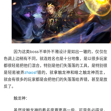
	因为这类boss不单外不雅设计是如出一辙的，仅仅在
色调上边稍有不同，就连姓名也是十分地像，是以很多玩家
都很轻易把他们混合，特别是他们失落落的工具，是特别很
是轻易被弄
zhaosf
错的，就拿触龙神和暗之触龙神而言，
就会有很多的玩家都是会把他们的失落落给弄错，甚至是放
反了。
	触龙神：
	虽然说触龙神的着名度要更高一些，可是务必得说，