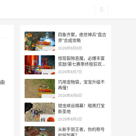
四象齐聚，绝世神兵“盘古
斧”合成攻略
2026年8月8日
惊现裂隙恶魔，必爆丰富
奖励!第七赛季终极狂欢来
袭
2026年8月7日
由
巧用宠物袋，宝宝升级不
再慢！
2026年8月6日
钳虫峡谷揭幕！暗黑打宝
新圣地
2026年8月5日
从新手到王者，你的称号
如何加冕？