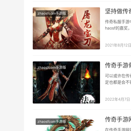
坚持做传
zhaosfcom手游版
传奇私服手游
haosf的
作是我们必需
2021年8月12
传奇手游
zhaosfcom手游版
可以或许在传
定也都是会不
是比力合适来
2022年4月7日
传奇手游
zhaosfcom手游版
在传奇手游网