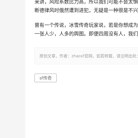
来讲，风险系数比力高，所以我们可能不会太惧
断德律风时俄然遭到进犯，无疑是一种很是不兴
曾有一个传说，冰雪传奇玩家说，若是你想成为
一张人少，人多的舆图。即便四周没有人，我们
原创文章，作者：zhaosf官网，如若转载，请注明出处：http://z
sf传奇