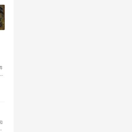
»
件
当
和
打