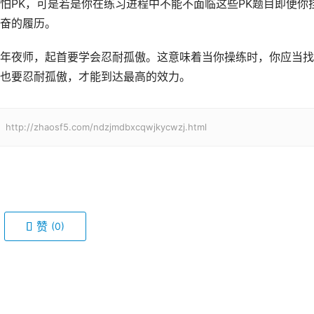
怕PK，可是若是你在练习进程中不能不面临这些PK题目即便你
奋的履历。
年夜师，起首要学会忍耐孤傲。这意味着当你操练时，你应当找
也要忍耐孤傲，才能到达最高的效力。
haosf5.com/ndzjmdbxcqwjkycwzj.html
赞
(0)