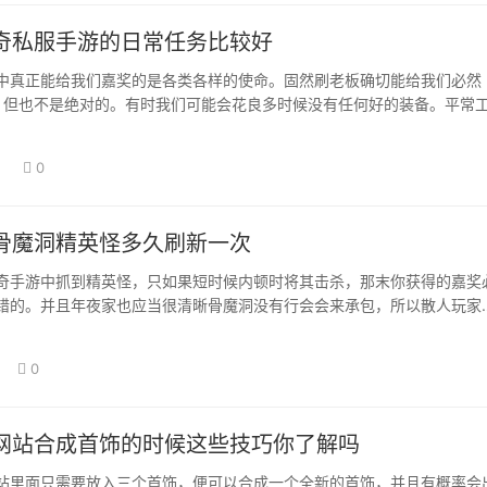
奇私服手游的日常任务比较好
中真正能给我们嘉奖的是各类各样的使命。固然刷老板确切能给我们必然
嘉奖，但也不是绝对的。有时我们可能会花良多时候没有任何好的装备。平常
做好的。只…
日
0
骨魔洞精英怪多久刷新一次
奇手游中抓到精英怪，只如果短时候内顿时将其击杀，那末你获得的嘉奖
错的。并且年夜家也应当很清晰骨魔洞没有行会会来承包，所以散人玩家
这里进行刷图…
0
网站合成首饰的时候这些技巧你了解吗
站里面只需要放入三个首饰，便可以合成一个全新的首饰，并且有概率会