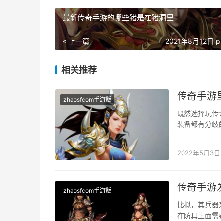
最新传奇手游的哪些猪是在猪洞里
« 上一篇
2021年8月12日 p
相关推荐
传奇手游
zhaosfcom手游版
既然选择玩传
装备都有分歧
选择很多分歧
2022年5月3日
传奇手游
zhaosfcom手游版
比拟，其兵器
在防具上面需