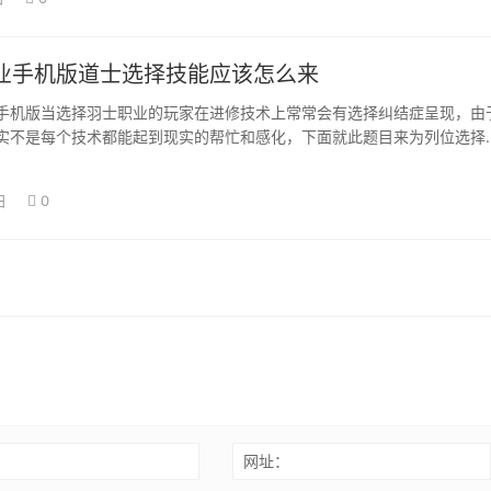
业手机版道士选择技能应该怎么来
手机版当选择羽士职业的玩家在进修技术上常常会有选择纠结症呈现，由
实不是每个技术都能起到现实的帮忙和感化，下面就此题目来为列位选择
进行阐发。 …
日
0
：
网址：