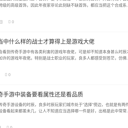
跨级的高级首饰，因此年夜家非论此刻缺不缺首饰，都应当把这个合成系
晰，这是对人…
5日
0
当中什么样的战士才算得上是游戏大佬
会看到传奇手游中有各类利害的游戏年夜佬，可是却不知道本身甚么时辰
如许的游戏年夜佬。特别是战士职业的玩家，良多人都感受到苍茫，仿佛
力仍是不错的…
0
奇手游中装备要看属性还是看品质
传奇手游设备的时辰，良多时辰玩家们城市处于“选择”傍边，也就是有两
设备看起来都差未几，让人不知道应当选择哪一件是好，出格是此中常常
性之间的冲…
日
0