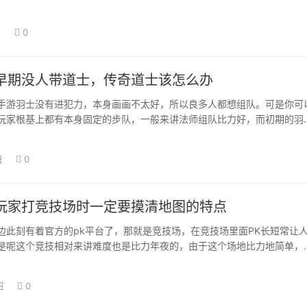
穿，有的时辰…
日
0
早期没人带道士，传奇道士该怎么办
手游羽士没有进犯力，本身画画不太好，所以良多人都想组队。可是你可
玩家根基上都有本身固定的步队，一般来讲法师组队比力好，而初期的羽
。 若是羽士…
日
0
玩家打竞技场时一定要摸清地图的特点
边此刻有着官方的pk平台了，那就是竞技场，在竞技场里面PK长短常让
是呢这个竞技相对来讲难度也是比力年夜的，由于这个场地比力地简单，
相对来讲…
日
0