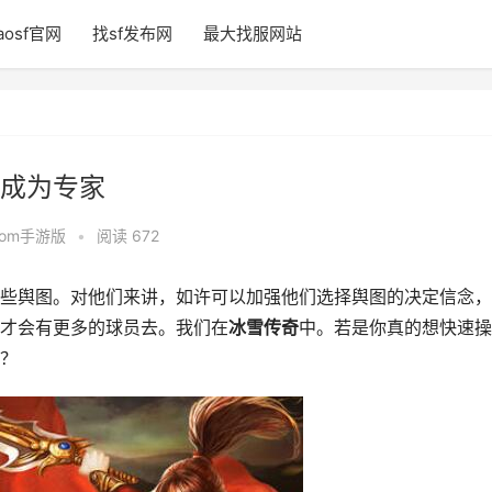
aosf官网
找sf发布网
最大找服网站
成为专家
fcom手游版
•
阅读 672
些舆图。对他们来讲，如许可以加强他们选择舆图的决定信念，
才会有更多的球员去。我们在
冰雪
传奇
中。若是你真的想快速操
？