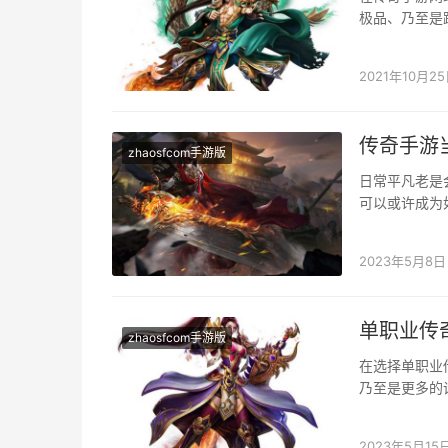
极品、乃至是
好好地摸摸清
2021年10月2
传奇手游
zhaosfcom手游版
日常平凡老是
可以或许成为
起头我们的能
2023年5月8日
单职业传
zhaosfcom手游版
在选择单职业
乃至是更多的
有着品质与属
2023年5月15