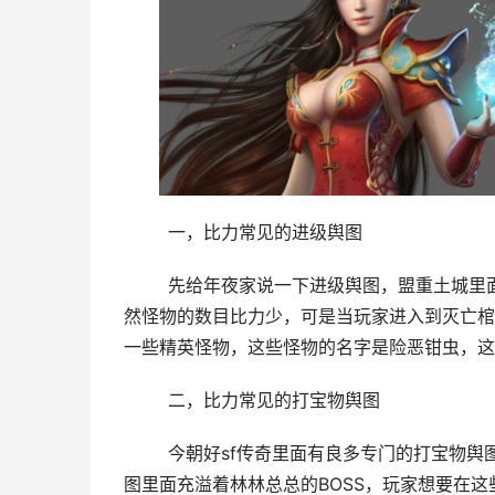
	一，比力常见的进级舆图
	先给年夜家说一下进级舆图，盟重土城里面的蜈蚣洞窟这张舆图就是一个专门晋升级此外舆图，前面几层固
然怪物的数目比力少，可是当玩家进入到灭亡棺
一些精英怪物，这些怪物的名字是险恶钳虫，这
	二，比力常见的打宝物舆图
	今朝好sf传奇里面有良多专门的打宝物舆图，包罗地下宫殿舆图，宝藏阁舆图和牛魔年夜厅舆图，上面的舆
图里面充溢着林林总总的BOSS，玩家想要在