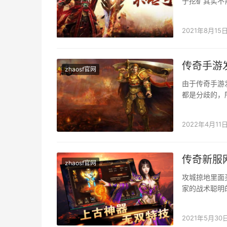
于挖矿其实不
级到达了11级
2021年8月15
传奇手游
zhaosf官网
由于传奇手游
都是分歧的，
也会加倍轻易
2022年4月11
传奇新服
zhaosf官网
攻城掠地里面
家的战术聪明
各类弓手的放
2021年5月30