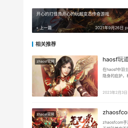
开心的打怪兽开心的玩超变态传奇游戏
« 上一篇
2021年9月26日 p
相关推荐
haosf
zhaosf官网
在haosf
隐身的庇护，
待。接着一路
2023年2月3日
zhaos
zhaosf官网
zhaosfc