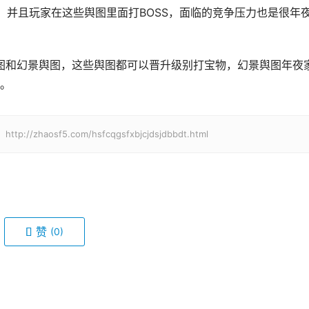
，并且玩家在这些舆图里面打BOSS，面临的竞争压力也是很年
。
aosf5.com/hsfcqgsfxbjcjdsjdbbdt.html
赞
(0)