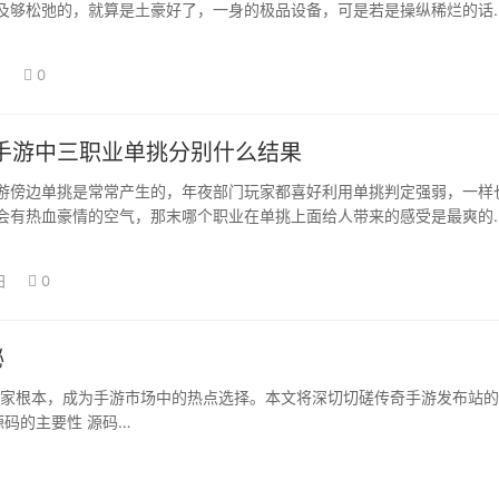
及够松弛的，就算是土豪好了，一身的极品设备，可是若是操纵稀烂的话
此外布衣…
日
0
手游中三职业单挑分别什么结果
游傍边单挑是常常产生的，年夜部门玩家都喜好利用单挑判定强弱，一样
会有热血豪情的空气，那末哪个职业在单挑上面给人带来的感受是最爽的
的呢。 战士…
日
0
秘
家根本，成为手游市场中的热点选择。本文将深切切磋传奇手游发布站的
码的主要性 源码…