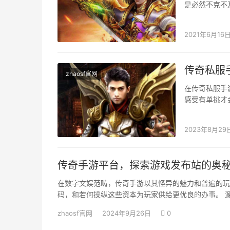
是必然不克不
仍是照样会被
2021年6月16
传奇私服
zhaosf官网
在传奇私服手
感受有单挑才
又是最轻易赢
2023年8月29
传奇手游平台，探索游戏发布站的奥
在数字文娱范畴，传奇手游以其怪异的魅力和普遍的玩
码，和若何操纵这些资本为玩家供给更优良的办事。 源
zhaosf官网
2024年9月26日
0