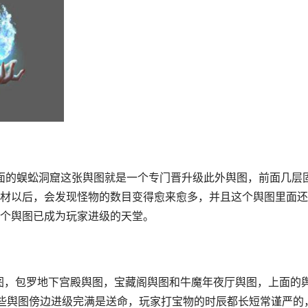
材以后，会发现怪物的数目变得愈来愈多，并且这个舆图里面还
个舆图已成为玩家进级的天堂。
这些舆图傍边进级完满是送命，玩家打宝物的时辰都长短常谨严的