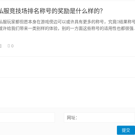
私服竞技场排名称号的奖励是什么样的？
私服玩家都但愿本身在游戏傍边可以或许具有更多的称号，究竟结果称
或许给我们带来一类别样的体验，别的一方面这些称号的适用性也都很强
来良多属性上…
日
0
：
网址：