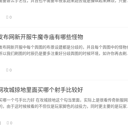
需要甚么手艺性，并且也不需要年夜家跑来跑去或是操纵起来麻烦，只要
，…
日
0
发布网新开服牛魔寺庙有哪些怪物
发布网新开服中每个舆图的布景设建都是分歧的，并且每个舆图中的怪物
所以我们刷图的时辰仍是要多注重好分歧舆图的时候环境，如许你再去刷
。 实在牛魔…
日
0
网攻城掠地里面买哪个射手比较好
买哪一个弓手比力好 在攻城掠地这个勾当里面，实际上是很看传奇新服网
的，由于这时候候看的不但仅是玩家脚色的战役力，同时更主要的是玩家
置，才是真…
日
0