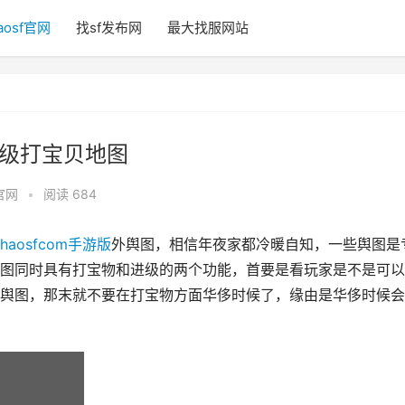
aosf官网
找sf发布网
最大找服网站
升级打宝贝地图
f官网
•
阅读 684
zhaosfcom手游版
外舆图，相信年夜家都冷暖自知，一些舆图是
图同时具有打宝物和进级的两个功能，首要是看玩家是不是可以
舆图，那末就不要在打宝物方面华侈时候了，缘由是华侈时候会