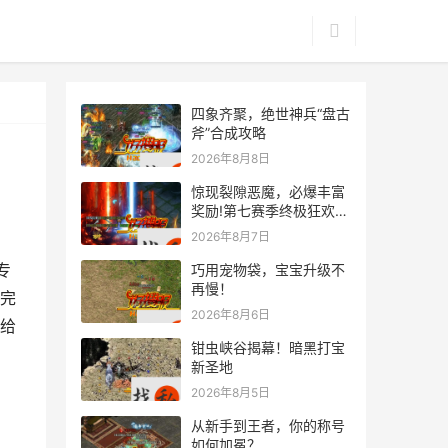
四象齐聚，绝世神兵“盘古
斧”合成攻略
2026年8月8日
惊现裂隙恶魔，必爆丰富
奖励!第七赛季终极狂欢来
袭
2026年8月7日
专
巧用宠物袋，宝宝升级不
再慢！
完
2026年8月6日
给
钳虫峡谷揭幕！暗黑打宝
新圣地
2026年8月5日
从新手到王者，你的称号
如何加冕？