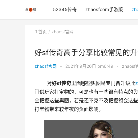
52345传奇
zhaosfcom手游版
zh
首页
zhaosf官网
好sf传奇高手分享比较常见的
zhaosf官网
•
2021年9月26日 pm6:49
•
zhaos
	对
好sf传奇
里面哪些舆图是专门晋升级此
门供玩家打宝物的，可是也有一些很有特点的舆
全把握这些舆图，若是还不克不及把握领会这些
打宝物带来较年夜的负面影响。