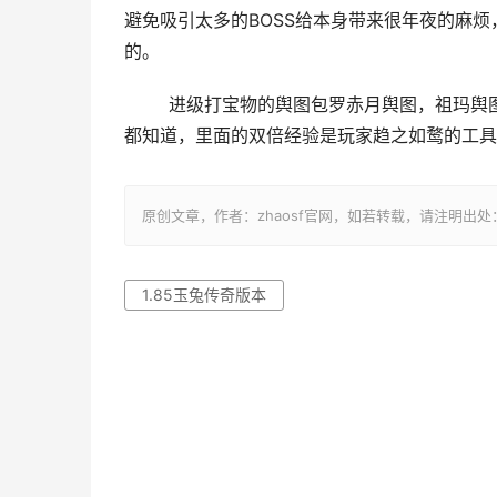
避免吸引太多的BOSS给本身带来很年夜的麻烦
的。
	进级打宝物的舆图包罗赤月舆图，祖玛舆图和幻景舆图，这些舆图都可以晋升级别打宝物，幻景舆图年夜家
都知道，里面的双倍经验是玩家趋之如鹜的工具
原创文章，作者：zhaosf官网，如若转载，请注明出处：http://zh
1.85玉兔传奇版本