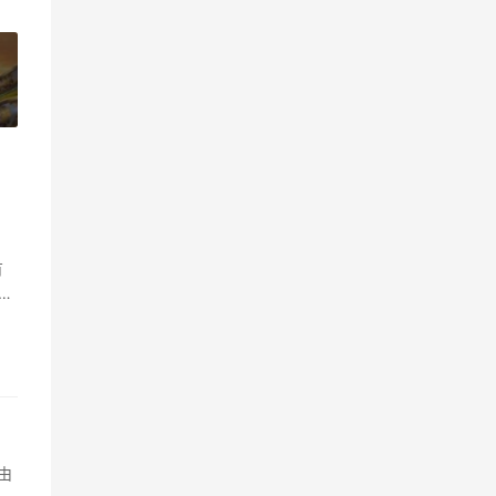
»
有
接
由