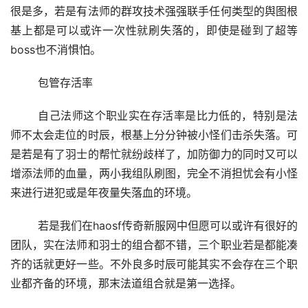
很是多，若是有法师的群攻技术强强联手任何类型的舆图根
基上都是可以或许一次性就刷失落的，即使是碰到了超等
boss也不消惧怕。
	包管存活率
	自己法师这个职业实在存活率是比力低的，特别是法
师不太会走位的时辰，根基上分分钟被小怪们击杀失落。可
是若是有了羽士的帮忙就纷歧样了，加防御力的同时又可以
增添法师的血量，两小我组队刷图，完全不消担忧会有小怪
来进行进犯或是年夜量失落血的环境。
	若是我们在haosf传奇新服网中但愿可以或许有很好的
团队，实在法师和羽士的组合都不错，三个职业若是都能凑
齐的话就更好一些。不外良多时辰可能其实不会存在三个职
业都齐备的环境，那末法道组合就是第一选择。