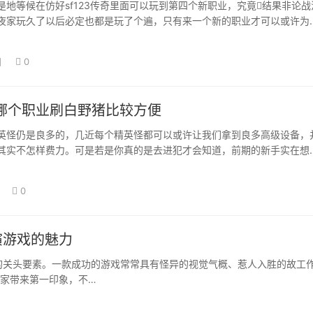
是地等候在仿好sf123传奇里面可以玩到第四个新职业，究竟结果非论战
夜家玩久了以后必定也都是玩了个遍，只有来一个新的职业才可以或许为
体验。…
日
0
哪个职业刷白野猪比较方便
英怪仍是良多的，几近每个精英怪都可以或许让我们拿到良多高级设备，
其实不怎样费力。可是若是你真的是去进犯才会知道，前期的新手实在想
精英怪也不是…
0
演游戏的魅力
的关头要素。一款成功的游戏常常具有怪异的视觉气概、惹人入胜的故工
家带来第一印象，不…