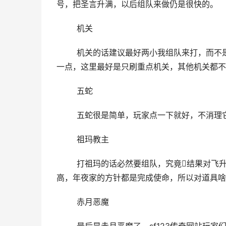
号，把圣言升满，以后组队来做仍是很快的。
	机关
	机关的话建议最好两小我组队来打，而不是开小号，由于机关两小我一个刷机关和打怪，如许结果会比力好
一点，这里最好是只刷重点机关，其他机关都不
	五蛇
	五蛇很是简单，玩家点一下就好，不消理
	祖玛教主
	打祖玛的话必然要组队，究竟结果对飞升号而言祖玛也是会有必然压力的，所以组队一路杀，效力会更
高，年夜家的方针都是完成使命，所以对道具啥
	赤月恶魔