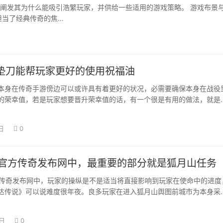
阐发其为什么能吸引浩繁玩家，并供给一些适用的游戏策略。 游戏布景
担当了经典传奇的焦…
垫刀能帮玩家更好的使用祝福油
本身在传奇手游傍边可以或许具有着更好的状况，必需要确保本身在战役
的荣幸值，若是玩家想要晋升荣幸值的话，有一个很是有用的做法，就是
加强本身在兵…
日
0
osf官方传奇发布网中，最重要的部分就是狐月山任务
f官方传奇发布网中，玩家的操纵是不是适当将直接影响到玩家在使命中的进度
达传说》可以说难度很年夜。良多玩家在进入狐月山舆图前城市为本身采
只是为…
6日
0