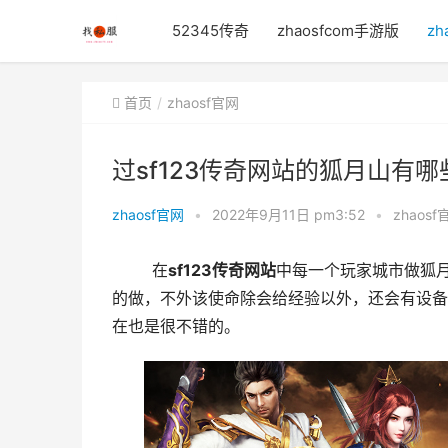
52345传奇
zhaosfcom手游版
zh
首页
zhaosf官网
过sf123传奇网站的狐月山有哪
zhaosf官网
•
2022年9月11日 pm3:52
•
zhaosf
	在
sf123传奇网站
中每一个玩家城市做狐
的做，不外该使命除会给经验以外，还会有设备
在也是很不错的。