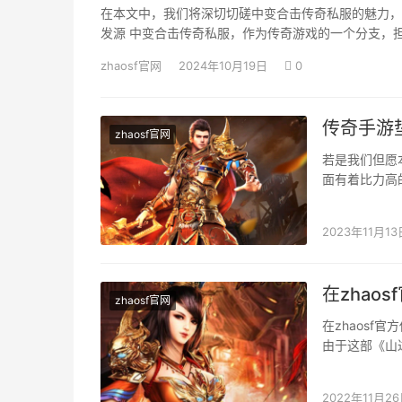
在本文中，我们将深切切磋中变合击传奇私服的魅力，
发源 中变合击传奇私服，作为传奇游戏的一个分支，
zhaosf官网
2024年10月19日
0
传奇手游
zhaosf官网
若是我们但愿
面有着比力高
由过程祝愿油
2023年11月13
在zha
zhaosf官网
在zhaos
由于这部《山
一些新生丹，
2022年11月2