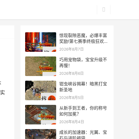
惊现裂隙恶魔，必爆丰富
奖励!第七赛季终极狂欢来
袭
2026年8月7日
巧用宠物袋，宝宝升级不
再慢！
2026年8月6日
环
钳虫峡谷揭幕！暗黑打宝
新圣地
实
2026年8月5日
从新手到王者，你的称号
如何加冕？
2026年8月4日
成长的加速器：光翼、宝
石与进阶福袋