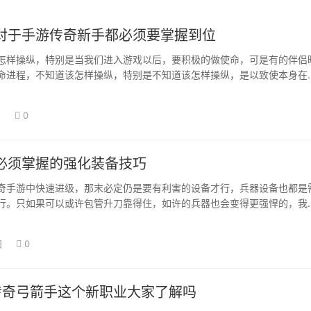
对于手游传奇新手都必须要掌握到位
怎样操纵，特别是当我们进入游戏以后，要积极的做使命，可是有的伴侣
命进程，不知道该怎样操纵，特别是不知道该怎样操纵，是以致使本身在
 如许的工作…
日
0
必须掌握的强化装备技巧
奇手游中快速进级，那末必定仍是要有利害的设备才行，兵器设备也都是
行。只如果可以或许包管升刀靠得住，如许的兵器也会变得更强悍的，我
晋升很多。可…
日
0
3传奇弓箭手这个新职业大家了解吗