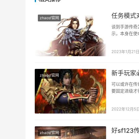
任务模式
zhaosf官网
谈到手游传奇
示，本身在使
戏傍边吃亏。
2023年1月21
新手玩家
zhaosf官网
可以或许在传
要固定进级才
的输出力也会
2022年12月5
好sf12
zhaosf官网