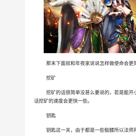
	那末下面就和年夜家说说怎样做使命会
	挖矿
	挖矿的话很简单没甚么要说的，若是能开小号的话最好，直接开着几个小号去矿洞挖，配上几个疾风首饰的
话挖矿的速度会更快一些。
	钥匙
	钥匙这一关，由于都是一些骷髅所以法师用圣言做的话结果会比羽士或战士更快良多，所以练一个小法师小