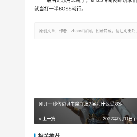
	最后是赤月恶魔了，sf123传奇网站玩家们可以按照本身的战役力选择打或抛却，这里就没甚么好说的了，
就当打一半BOSS就行。
原创文章，作者：zhaosf官网，如若转载，请注明出处：http://z
刚开一秒传奇sf牛魔寺庙7层为什么受欢迎
« 上一篇
2022年9月11日 p
相关推荐