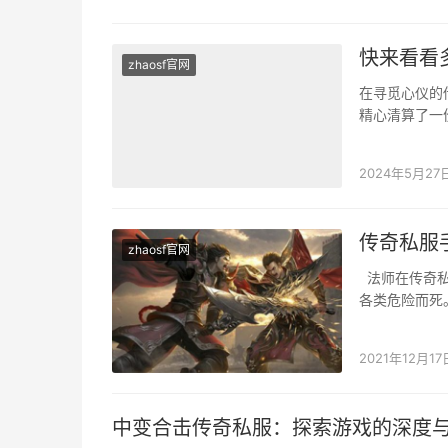
快来看看
zhaosf官网
在寻觅心仪的
精心清算了一
趣！ 这份网
2024年5月27
传奇私服
zhaosf官网
法师在传奇私
各类危险而死
种…
2021年12月17
中变合击传奇私服：探索游戏的深度