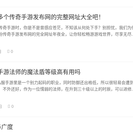
多个传奇手游发布网的完整网址大全吧！
传奇手游时，你是不是曾感应苍茫，不知该从何处下手？别担忧，我们为
份传奇手游发布网的完全网址年夜全，让你轻松畅游游戏世界，尽享无尽
址年夜全会聚…
日
0
手游法师的魔法盾等级高有用吗
服手游里是一个别力起码的职业，同时防御还出格低，所以很轻易会遭
。不外还好，作为一位懦弱的法师，在升到三十级以上的时辰，可以进修
日
0
与广度