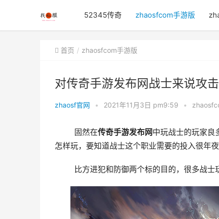
52345传奇
zhaosfcom手游版
zh
首页
zhaosfcom手游版
对传奇手游发布网战士来说攻击
zhaosf官网
•
2021年11月3日 pm9:59
•
zhaos
	固然在
传奇
手游
发布
网
中玩战士的玩家良
怎样玩，要知道战士这个职业需要的投入很年夜
	比方进犯和防御两个标的目的，很多战