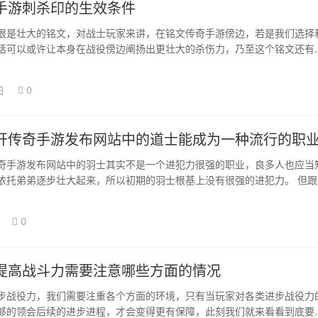
手游刺杀印的生效条件
很是壮大的铭文，对战士玩家来讲，在铭文传奇手游傍边，若是我们选择
话可以或许让本身在战役傍边阐扬出更壮大的杀伤力，乃至这个铭文还有
特别感化，那…
日
0
开传奇手游发布网站中的道士能成为一种流行的职
奇手游发布网站中的羽士其实不是一个进犯力很强的职业，良多人也应当
依托弟弟逐步壮大起来，所以初期的羽士根基上没有很强的进犯力。 但跟
深切领会，…
0
提高战斗力需要注意哪些方面的情况
步战役力，我们需要注重各个方面的环境，只有当玩家对各类进步战役力
够的领会后续的进步进程，才会变得更有保障，此刻我们就来看看到底要