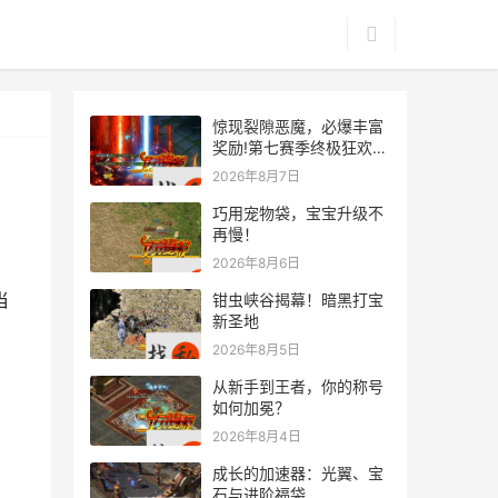
惊现裂隙恶魔，必爆丰富
奖励!第七赛季终极狂欢来
袭
2026年8月7日
巧用宠物袋，宝宝升级不
再慢！
2026年8月6日
当
钳虫峡谷揭幕！暗黑打宝
新圣地
2026年8月5日
从新手到王者，你的称号
如何加冕？
2026年8月4日
成长的加速器：光翼、宝
石与进阶福袋