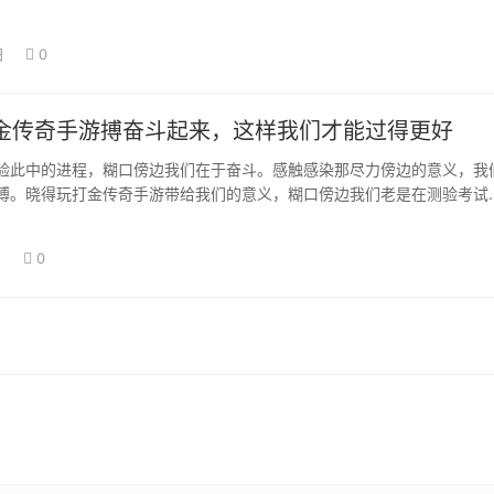
役力的晋升。…
日
0
金传奇手游搏奋斗起来，这样我们才能过得更好
验此中的进程，糊口傍边我们在于奋斗。感触感染那尽力傍边的意义，我
搏。晓得玩打金传奇手游带给我们的意义，糊口傍边我们老是在测验考试
程，我们老是…
日
0