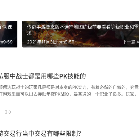
个功课
传奇手游变态版本选择地图练级前要看看等级职业和需
求
m9:59
2021年11月3日 pm9:59
下一篇 
私服中战士都是用哪些PK技能的
服傍边玩战士的玩家凡是都是对本身的PK实力，有着必然的自傲的，究竟
在游戏里面可以出去接触年夜PK战役，最普通的一个职业了良多。玩家，
以或许获…
0
游交易行当中交易有哪些限制？