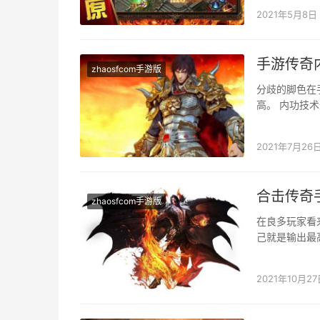
2021年5月8日
手游传奇
zhaosfcom手游版
分歧的脚色在
高。 内功技
以比力较着的
2021年7月26
合击传奇
zhaosfcom手游版
在良多玩家看
己就是输出最
快一些，是以
2021年10月27