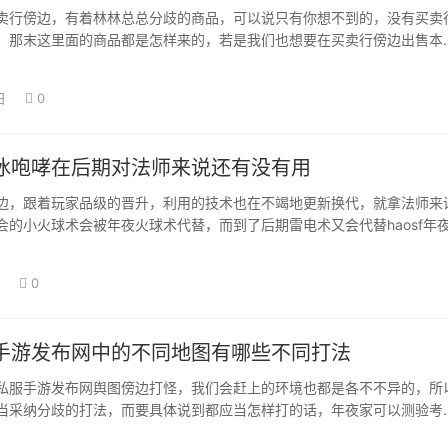
卖行傍边，有着林林总总分歧的商品，可以说只有你想不到的，没有买卖
，那末这里面的商品都是怎样来的，若是我们也想要在买卖行傍边出售本
应当怎样做呢…
日
0
冰咆哮在后期对法师来说还有没有用
边，跟着玩家品级的晋升，利用的技术也在不竭地更新换代，就拿法师来
会的小火球术会被年夜火球术代替，而到了后期雷电术又会代替haosf年
的前期中…
0
手游发布网中的不同地图有哪些不同打法
私服手游发布网舆图傍边打怪，我们会赶上的环境也都是各不不异的，所
当采纳分歧的打法，而要具体说到都应当怎样打的话，年夜家可以测验考
种体例，更好…