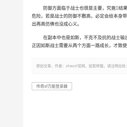
	防御方面临于战士也很是主要，究竟结果战士是近战职业，不管和甚么职业PK，都需要承受对方年夜量的
危险，若是战士的防御不敷高，必定会给本身带
出再高仿佛也没成心义。
	在副本中也是如斯，不克不及抗的战士输出再高也没成心义，是以，对战士而言，输出和防御一样很主要，
正因如斯战士需要从两个方面一路成长，才致使
原创文章，作者：zhaosf官网，如若转载，请注明出处：http://zh
传奇sf万能登录器