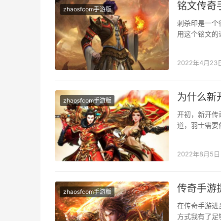
铭文传奇
zhaosfcom手游版
刺杀印是一个
用这个铭文的
个很是可贵的
2022年4月23
为什么新
zhaosfcom手游版
开初，新开传
道，羽士需要
人们对游戏的
2022年8月5日
传奇手游
zhaosfcom手游版
在传奇手游进
方式我有了足