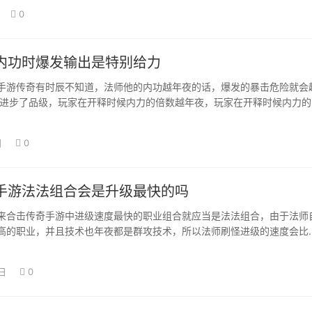
0
内功时爆发输出是特别给力
手游传奇有时辰不知道，法师他的内功越年夜的话，爆发的暴击危险就会
术进步了品级，玩家在开释时候内力的倍数越年夜，玩家在开释时候内力的
阐扬。 所…
日
0
手游法法组合会是升级最快的吗
来合击传奇手游中进级速度最快的职业组合就应当是法法组合，由于法师
高的职业，并且技术也年夜都是群攻技术，所以法师刷怪进级的速度会比
，玩家们天然…
日
0