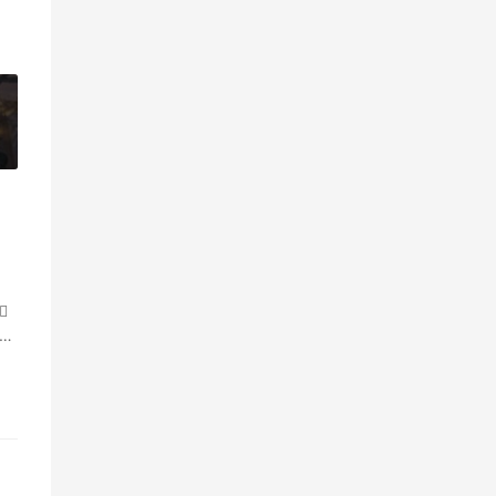
»

乃