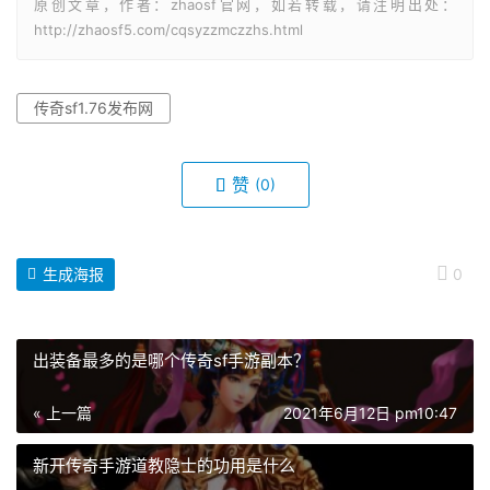
原创文章，作者：zhaosf官网，如若转载，请注明出处：
http://zhaosf5.com/cqsyzzmczzhs.html
传奇sf1.76发布网
赞
(0)
生成海报
0
出装备最多的是哪个传奇sf手游副本？
« 上一篇
2021年6月12日 pm10:47
新开传奇手游道教隐士的功用是什么