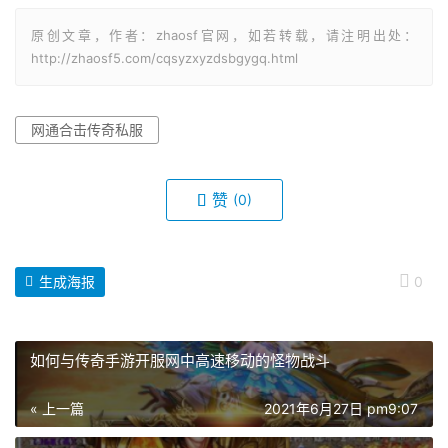
原创文章，作者：zhaosf官网，如若转载，请注明出处：
http://zhaosf5.com/cqsyzxyzdsbgygq.html
网通合击传奇私服
赞
(0)
生成海报
0
如何与传奇手游开服网中高速移动的怪物战斗
« 上一篇
2021年6月27日 pm9:07