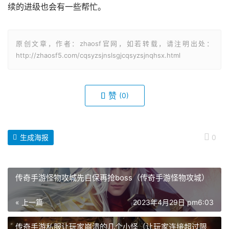
续的进级也会有一些帮忙。
原创文章，作者：zhaosf官网，如若转载，请注明出处：
http://zhaosf5.com/cqsyzsjnslsgjcqsyzsjnqhsx.html
赞
(0)
生成海报
0
传奇手游怪物攻城先自保再抢boss（传奇手游怪物攻城）
« 上一篇
2023年4月29日 pm6:03
传奇手游私服让玩家崩溃的几个小怪（让玩家连接超过限