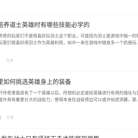
培养道士英雄时有哪些技能必学的
传奇的玩家们不是很喜好玩羽士这个职业，可是因为羽士是游戏中独一的
玩家们很喜好用羽士作为英雄利用，如许一来在游戏中随身多一个奶爸玩
会加倍平安一…
日
0
里如何挑选英雄身上的装备
开传奇里面具有了一个英雄以后，所想的必定是给英雄进行有用的强化与
或许具有着更壮大的战役力，使得本身在战役傍边可以或许如虎添翼，那
，此中很是主…
日
0