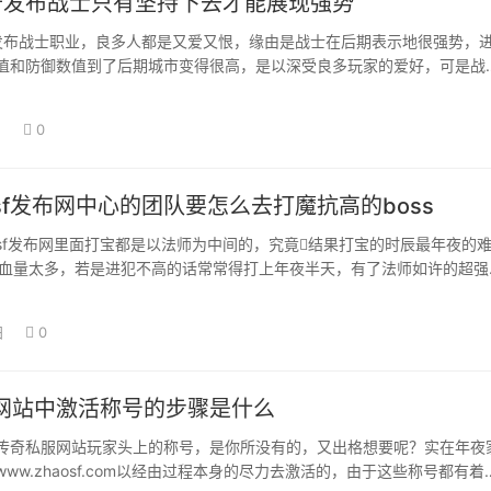
3传奇发布战士只有坚持下去才能展现强势
传奇发布战士职业，良多人都是又爱又恨，缘由是战士在后期表示地很强势，
值和防御数值到了后期城市变得很高，是以深受良多玩家的爱好，可是战
是很艰辛…
日
0
sf发布网中心的团队要怎么去打魔抗高的boss
sf发布网里面打宝都是以法师为中间的，究竟结果打宝的时辰最年夜的
s的血量太多，若是进犯不高的话常常得打上年夜半天，有了法师如许的超强
或许…
日
0
网站中激活称号的步骤是什么
传奇私服网站玩家头上的称号，是你所没有的，又出格想要呢？实在年夜
ww.zhaosf.com以经由过程本身的尽力去激活的，由于这些称号都有着