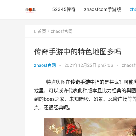
52345传奇
zhaosfcom手游版
zh
首页
zhaosf官网
传奇手游中的特色地图多吗
zhaosf官网
•
2021年12月25日 pm7:06
•
zhaos
	特点舆图在
传奇手游
中指的是甚么？可能
戏里，可以或许代表此种版本且比力经典的舆图
到的boss之家、未知暗殿、幻景、恶魔广场
点，还很经典呢。