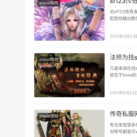
sf12
zhaosf官网
对sf123
犯危险输出数
刚起头的时辰
2021年9月21
法师为找
zhaosf官网
凡是来讲在找
就在于bos
犯力，才可以
2021年8月23
传奇私服
zhaosf官网
有无发现很多
对称号都是可w