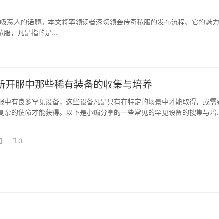
吸惹人的话题。本文将率领读者深切领会传奇私服的发布流程、它的魅力
私服，凡是指的是…
新开服中那些稀有装备的收集与培养
服中有良多罕见设备，这些设备凡是只有在特定的场景中才能取得，或需
复杂的使命才能获得。以下是小编分享的一些常见的罕见设备的搜集与培
灵之镜：魂…
日
0