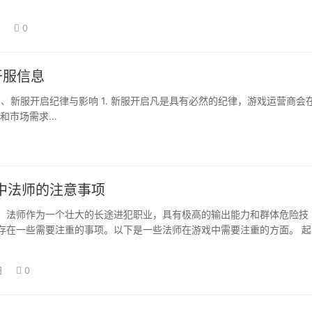
…
日
0
开服信息
1、新服开启纪律与影响 1. 新服开启凡是具有必然的纪律，游戏运营商会
和市场需求…
中法师的注意事项
，法师作为一个壮大的长途进犯职业，具有极高的输出能力和群体危险技
存在一些需要注重的事项。以下是一些法师在游戏中需要注重的方面。 起
重视本身的保存…
日
0