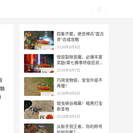
四象齐聚，绝世神兵“盘古
斧”合成攻略
2026年8月8日
惊现裂隙恶魔，必爆丰富
奖励!第七赛季终极狂欢来
袭
2026年8月7日
游
巧用宠物袋，宝宝升级不
再慢！
触
2026年8月6日
特
钳虫峡谷揭幕！暗黑打宝
新圣地
2026年8月5日
从新手到王者，你的称号
如何加冕？