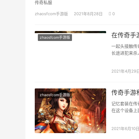
传奇私服
zhaosfcom手游版
2021年8月28日
0
在传奇手
zhaosfcom手游版
一起头接触传
长途进犯来杀
举我玩羽士这
2021年4月29
传奇手游
zhaosfcom手游版
记忆套装在传
在这个设备上
边进行出售，
2021年6月10