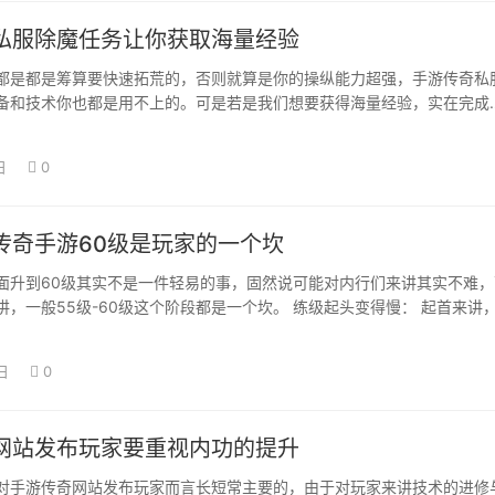
私服除魔任务让你获取海量经验
都是都是筹算要快速拓荒的，否则就算是你的操纵能力超强，手游传奇私
备和技术你也都是用不上的。可是若是我们想要获得海量经验，实在完成
，年夜家便可…
日
0
传奇手游60级是玩家的一个坎
面升到60级其实不是一件轻易的事，固然说可能对内行们来讲其实不难，
讲，一般55级-60级这个阶段都是一个坎。 练级起头变得慢： 起首来讲
们…
日
0
网站发布玩家要重视内功的提升
对手游传奇网站发布玩家而言长短常主要的，由于对玩家来讲技术的进修