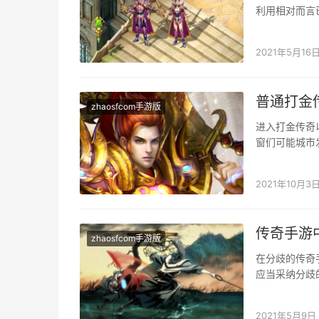
利用相对而言
而言，会有着
2021年5月16
普通打金
zhaosfcom手游版
进入打金传奇
窗们可能城市
级的时辰需要
2021年10月3
传奇手游
zhaosfcom手游版
在分歧的传奇
应当采纳分歧
几种体例，更
2021年5月9日