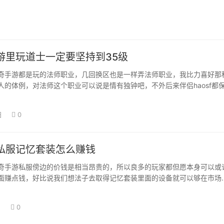
游里玩道士一定要坚持到35级
奇手游都是玩的法师职业，几回换区也是一样弄法师职业，我比力喜好那
人的体例，对法师这个职业可以说是情有独钟吧，不外后来伴侣haosf都
个职业，…
日
0
私服记忆套装怎么赚钱
奇手游私服傍边的价钱是相当昂贵的，所以良多的玩家都但愿本身可以或
面赚点钱，好比说我们想法子去取得记忆套装里面的设备就可以够在市场
在这个方面年…
日
0