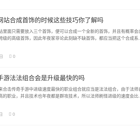
网站合成首饰的时候这些技巧你了解吗
站里面只需要放入三个首饰，便可以合成一个全新的首饰，并且有概率会
跨级的高级首饰，因此年夜家非论此刻缺不缺首饰，都应当把这个合成系
晰，这是对人…
5日
0
手游法法组合会是升级最快的吗
来合击传奇手游中进级速度最快的职业组合就应当是法法组合，由于法师
高的职业，并且技术也年夜都是群攻技术，所以法师刷怪进级的速度会比
，玩家们天然…
日
0