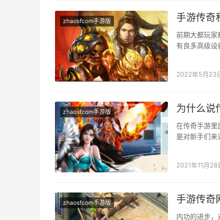
手游传奇
zhaosfcom手游版
前期大都玩家
有良多高级设
新手使命以后
2022年5月23
为什么说
zhaosfcom手游版
在传奇手游里
是对新手们来
在50级之前我
2021年11月28
手游传奇
zhaosfcom手游版
内功的进步，