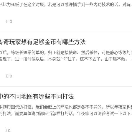
已比力死板了在这个时辰，若是可以或许插手到一些内功技术的话，对玩
完全纷歧样的…
日
0
传奇玩家想有足够金币有哪些方法
以后，练级长短常简单的，归正就是接使命、然后杀怪，可是静心练级的
发现了，过一段时候以后，本身就“卡”住了，练不下去了，由于钱不敷，
耗损年夜量…
日
0
中的不同地图有哪些不同打法
手游舆图傍边打怪，我们会赶上的环境也都是各不不异的，所以年夜家也
的打法，而要具体说到都应当怎样打的话，年夜家可以测验考试一下以下
好地包管本身…
0