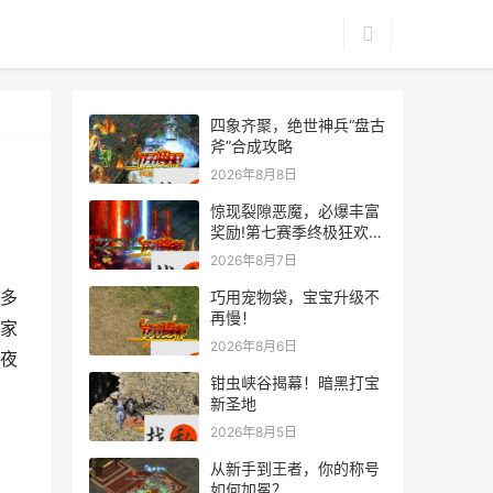
四象齐聚，绝世神兵“盘古
斧”合成攻略
2026年8月8日
惊现裂隙恶魔，必爆丰富
奖励!第七赛季终极狂欢来
袭
2026年8月7日
多
巧用宠物袋，宝宝升级不
再慢！
家
2026年8月6日
夜
钳虫峡谷揭幕！暗黑打宝
新圣地
2026年8月5日
从新手到王者，你的称号
如何加冕？