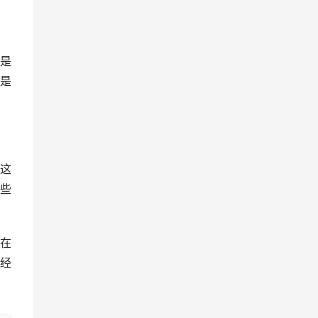
是
是
这
些
在
经