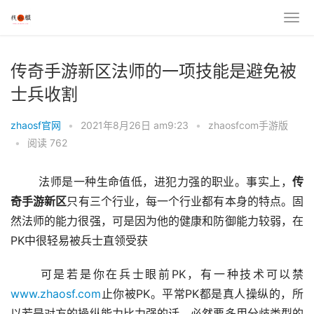
传奇手游新区法师的一项技能是避免被
士兵收割
zhaosf官网
•
2021年8月26日 am9:23
•
zhaosfcom手游版
•
阅读 762
	法师是一种生命值低，进犯力强的职业。事实上，
传
奇
手游
新区
只有三个行业，每一个行业都有本身的特点。固
然法师的能力很强，可是因为他的健康和防御能力较弱，在
PK中很轻易被兵士直领受获
	可是若是你在兵士眼前PK，有一种技术可以禁
www.zhaosf.com
止你被PK。平常PK都是真人操纵的，所
以若是对方的操纵能力比力强的话，必然要多用分歧类型的