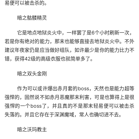
易便可以被击杀的。
	暗之骷髅精灵
	它是地点地狱炎火中，一样罢了是6个小时刷新一次，
若是你有绝对的能力，那末也能够直接去地狱炎火中。不外
建议年夜家仍是应当做好组队，如许最少是你的能力比力不
错，获得42级的高级衣服也就简单多了。
	暗之双头金刚
	作为可以或许爆出赤月套的boss，天然也是能力超等
强悍的，固然说不如赤月恶魔那末利害，可是也算得上是很
强悍的一个boss了，并且真的不是那末轻易便可以被击杀
失落的。并且它存在于深渊魔域，常人也确切进不去。
	暗之沃玛教主