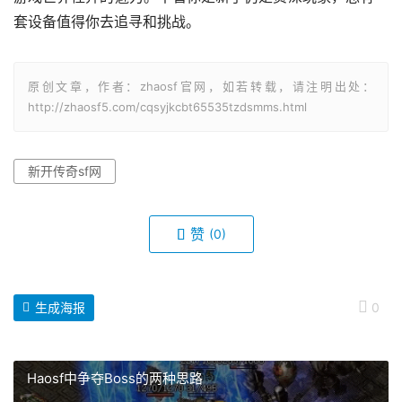
套设备值得你去追寻和挑战。
原创文章，作者：zhaosf官网，如若转载，请注明出处：
http://zhaosf5.com/cqsyjkcbt65535tzdsmms.html
新开传奇sf网
赞
(0)
生成海报
0
Haosf中争夺Boss的两种思路