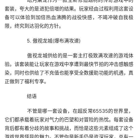
	　　皓月屠龙作为一款全新修仙题材的传奇游戏中的
套装，夸大的是进犯倍增的结果。玩家经由过程利用这套设
备可以体验到加倍热血沸腾的战役快感，不竭冲破自我极
限，终究到达羽化的方针。
	　　5. 傲视龙城(爆布满攻速)
	　　傲视龙城供给的是一套主打极致满攻速的游戏体
验。该套装能让玩家在游戏中享遭到最快节拍的冲击感触感
染，同时也供给了不充值也能享受全数援助功能的机遇，真
正做到了福利专享。
	　　结语
	　　不管是哪一套设备，在超反常65535的世界里，
它们都承载着玩家对气力的巴望和对冒险的热忱。每套设备
背后都有着分歧的故事和挑战，而恰是这些元素组成了这个
游戏世界怪异的魅力。不管你是新手仍是资深玩家，总有一