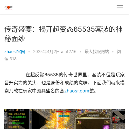
传奇盛宴：揭开超变态65535套装的神
秘面纱
zhaosf官网
•
2025年4月2日 am12:16
•
最大找服网站
•
阅
读 318
	　　在超反常65535的传奇世界里，套装不但是玩家
晋升实力的关头，也是身份和成绩的意味。下面我们就来摸
索几款在玩家中颇具盛名的套
zhaosf.com
装。