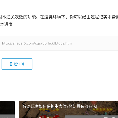
本进度。
haosf5.com/cqsycbrhckfbtgcs.html
赞
(0)
传奇玩家如何保护生命值?总结最有效方法!