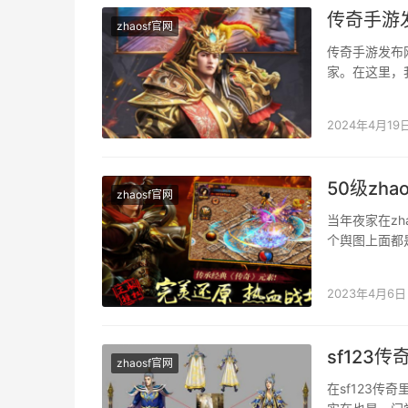
传奇手游
zhaosf官网
传奇手游发布
家。在这里，
的、布满个性
2024年4月19
50级zh
zhaosf官网
当年夜家在z
个舆图上面都
也都是50级…
2023年4月6日
sf123
zhaosf官网
在sf123