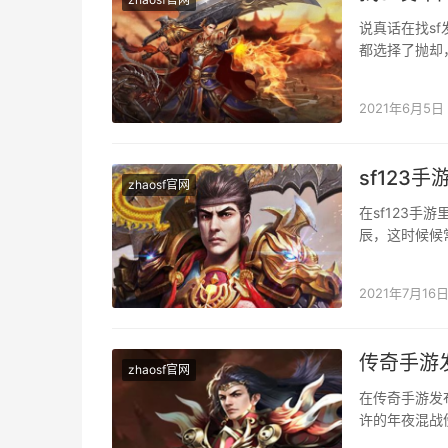
说真话在找s
都选择了抛却
士的输出。 羽
2021年6月5日
sf12
zhaosf官网
在sf123
辰，这时候候
在前期的时辰
2021年7月16
传奇手游
zhaosf官网
在传奇手游发
许的年夜混战
面，你的设备