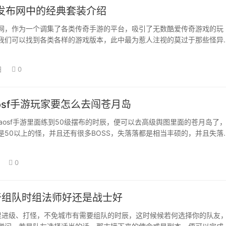
发布网中的经典套装介绍
网，作为一个调集了各类传奇手游的平台，吸引了无数酷爱传奇游戏的玩
我们可以找到各类各样的游戏版本，此中最为惹人注视的莫过于那些怪异
的套装。这些套装…
日
0
aosf手游玩家要怎么去闯苍月岛
haosf手游里面练到50级摆布的时辰，便可以去高级舆图里面的苍月岛了
是50以上的怪，并且还有很多BOSS，失落落都是相当丰硕的，并且失落
0
传奇组队时组法师好还是战士好
传奇里进级、打怪，不免城市有需要组队的时辰，这时候候若何选择你的队友