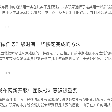
f发布网中的道法组合实在其实不是很强，良多玩家选择了这类组合以后最
，由于这类zhaosf组合情势不单不克不及晋升羽士的输出，并且还会消弱
士…
0
3手游做任务升级时有一些快速完成的方法
手游里面做使命是让玩家进级的一种好法子，出格是在前中期进级不算太难的
常常年夜家会发现本身只需要做完几个使命就进级了，十分处所便。 好比
，我们…
日
0
发布网新开服中团队战斗意识很重要
布网新开服里面，良多时辰年夜家城市接触到各类年夜型的紊乱场景，在
傍边，玩家的本身战役能力就会起到很是主要的感化，由于在如许的混战
再好也是扛不…