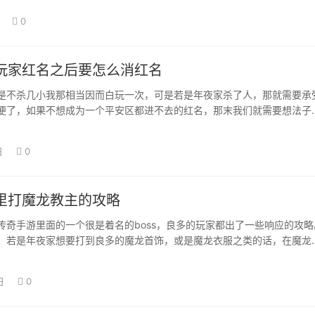
0
玩家红名之后要怎么消红名
是不杀几小我那相当因而白玩一次，可是若是年夜家杀了人，那就需要承
便了，如果不想成为一个平安区都进不去的红名，那末我们就需要想法子
下去，给年夜…
日
0
里打魔龙教主的攻略
传奇手游里面的一个很是着名的boss，良多的玩家都出了一些响应的攻略
，若是年夜家想要打到良多的魔龙首饰，或是魔龙衣服之类的话，在魔龙
以获得实…
日
0