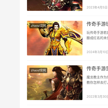
2023年4月5日
传奇手游
zhaosf官网
玩传奇手游若
酿成红名的未
本身的红名消
2024年3月10
传奇手游
zhaosf官网
魔龙教主作为
教你怎样去打
主身上都是可
2022年3月30