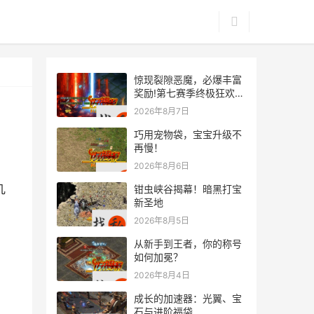
惊现裂隙恶魔，必爆丰富
奖励!第七赛季终极狂欢来
袭
2026年8月7日
巧用宠物袋，宝宝升级不
再慢！
2026年8月6日
钳虫峡谷揭幕！暗黑打宝
新圣地
2026年8月5日
从新手到王者，你的称号
如何加冕？
2026年8月4日
成长的加速器：光翼、宝
石与进阶福袋