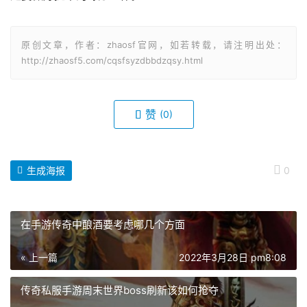
原创文章，作者：zhaosf官网，如若转载，请注明出处：
http://zhaosf5.com/cqsfsyzdbbdzqsy.html
赞
(0)
生成海报
0
在手游传奇中酿酒要考虑哪几个方面
« 上一篇
2022年3月28日 pm8:08
传奇私服手游周末世界boss刷新该如何抢夺