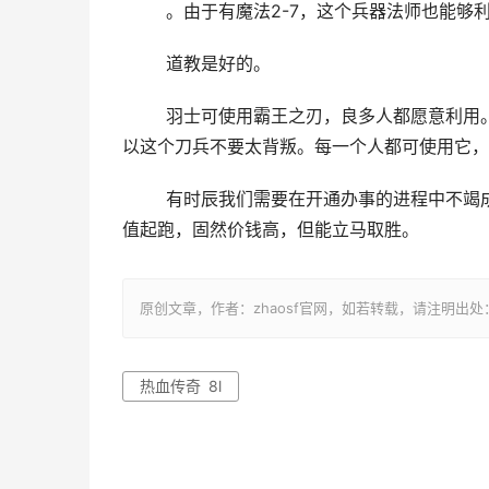
	。由于有魔法2-7，这个兵器法师也能够
	道教是好的。
	羽士可使用霸王之刃，良多人都愿意利用。事实上，他们可以包管他们的输出能力。别的，刀术有3-9，所
以这个刀兵不要太背叛。每一个人都可使用它，
	有时辰我们需要在开通办事的进程中不竭
值起跑，固然价钱高，但能立马取胜。
原创文章，作者：zhaosf官网，如若转载，请注明出处：http://z
热血传奇 8l