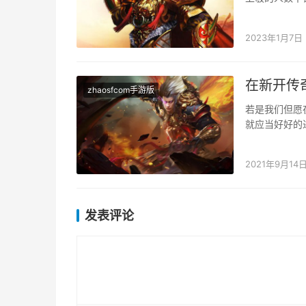
度，才能真正
2023年1月7日
在新开传
zhaosfcom手游版
若是我们但愿
就应当好好的
你才可以或许
2021年9月14
发表评论