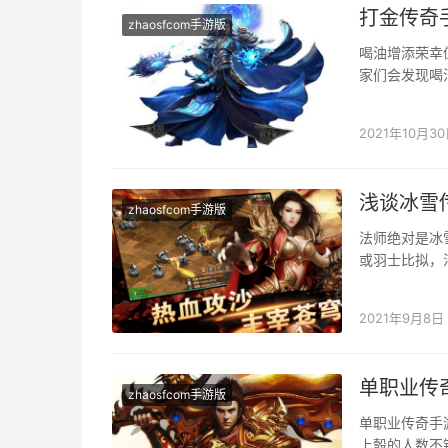
打金传奇
zhaosfcom手游版
喝油增添荣幸
家们会发现喝
油也要注重一
2021年10月3
浅谈冰雪
zhaosfcom手游版
法师绝对是冰
或羽士比拟，
是法师的错误
2021年9月8日
单职业传
zhaosfcom手游版
单职业传奇手
上彀的人数不