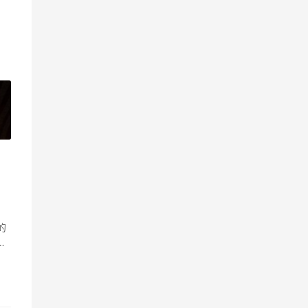
»
的
可