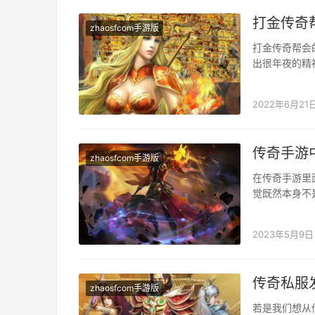
打金传奇
zhaosfcom手游版
打金传奇帮会
出很年夜的精
来，让我们具
2022年6月21
传奇手游
zhaosfcom手游版
在传奇手游里
觉既然本身不
华侈本身的钱
2023年5月9日
传奇私服
zhaosfcom手游版
若是我们想从