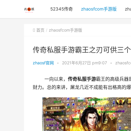
52345传奇
zhaosfcom手游版
zh
首页
zhaosfcom手游版
传奇私服手游霸王之刃可供三个
zhaosf官网
•
2021年6月27日 pm9:07
•
zhaos
	一向以来，
传奇
私服
手游
霸王的高级兵器
财力。总的来讲，屠龙几近不成能有出格高的爆