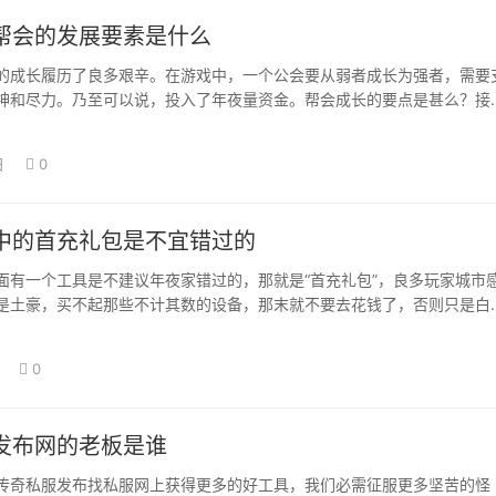
帮会的发展要素是什么
的成长履历了良多艰辛。在游戏中，一个公会要从弱者成长为强者，需要
神和尽力。乃至可以说，投入了年夜量资金。帮会成长的要点是甚么？接
体会商一下帮…
日
0
中的首充礼包是不宜错过的
面有一个工具是不建议年夜家错过的，那就是“首充礼包”，良多玩家城市
是土豪，买不起那些不计其数的设备，那末就不要去花钱了，否则只是白
，可是现实…
0
发布网的老板是谁
传奇私服发布找私服网上获得更多的好工具，我们必需征服更多坚苦的怪