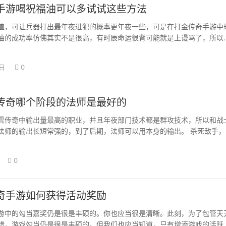
手游喝祝福油可以多试试这些方法
值，可让兵器打出最年夜进犯的概率更年夜一些，可是在打金传奇手游中
油的成功率仿佛其实不是很高，有时辰命运很背可能就是上谩骂了，所以
些技能的应用…
0日
0
传奇哪个阶段的法师是最好的
雪传奇中输出量最高的职业，并且年夜部门技术都是群攻技术，所以和战
法师的输出长短常强的，到了后期，法师可以用本身的输出。 杀死敌手，
谬误也很较…
0
奇手游如何获得活动奖励
游中的勾当嘉奖仍是很是丰硕的。你也应当很是清晰。此刻，为了包管天
错，游戏勾当仍是很是丰硕的。但我们也应当知道，只有增添游戏的活跃