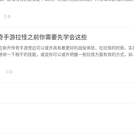
取得更高的回报…
0
奇手游拉怪之前你需要先学会这些
在新开传奇手游傍边可以或许具有着更好的战役体验，在拉怪的时辰，实
进修一下相干的技能，或说你可以或许把握一些拉怪方面有效的方式，如
为团队做出更…
日
0