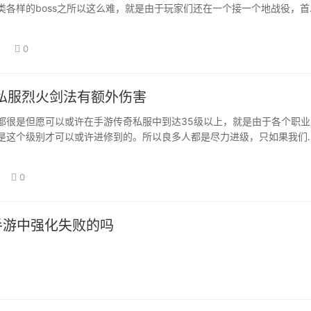
类各样的boss之所以这么难，就是由于玩家们还在一个接一个地战役，首
以从他们那…
日
0
私服烈火剑法有额外伤害
都很是但愿可以或许在手游传奇私服中到达35级以上，就是由于各个职业
是这个级别才可以或许进修到的。所以良多人都是尽力进级，只如果我们
可以拿到高…
0
手游中强化失败的吗