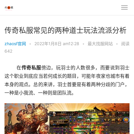
传奇私服常见的两种道士玩法流派分析
zhaosf官网
•
2022年1月8日 am12:28
•
最大找服网站
•
阅读
642
	在
传奇私服
傍边，玩羽士的人数很多，而要说到羽士
这个职业到底应当若何成长的题目，可能年夜家也城市有着
本身的观点。总的来讲，羽士首要是有着两种分歧的门户，
一种是小我流、一种则是团队流。