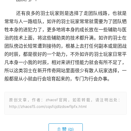
	还有良多的羽士玩家则是选择了走团队线路，也就是
常常与人一路组队，如许的羽士玩家常常就需要为了团队牺
牲本身的进犯力了，更多地将本身的成长放在一些辅助与医
治的技术上面，将这些辅助类的技术都升满。如许的羽士在
团队傍边长短常遭到接待的，根基上去打任何副本或是团战
的时辰，都是很好的一个助力，不外如许的羽士玩家日常平
凡本身一小我的时辰，相对来讲打怪能力就会有所不足了，
所以这类羽士在新开传奇网站里面很少有散人玩家选择，一
般都是从小就由行会培育起来的，专门为行会办事。
原创文章，作者：zhaosf官网，如若转载，请注明出处：
http://zhaosf5.com/cqsfcjdlzdswflpfx.html
赞
(0)