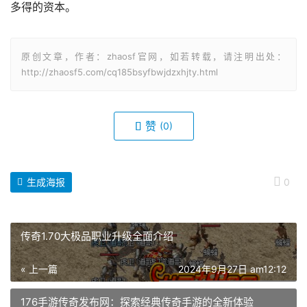
多得的资本。
原创文章，作者：zhaosf官网，如若转载，请注明出处：
http://zhaosf5.com/cq185bsyfbwjdzxhjty.html
赞
(0)
生成海报
0
传奇1.70大极品职业升级全面介绍
« 上一篇
2024年9月27日 am12:12
176手游传奇发布网：探索经典传奇手游的全新体验