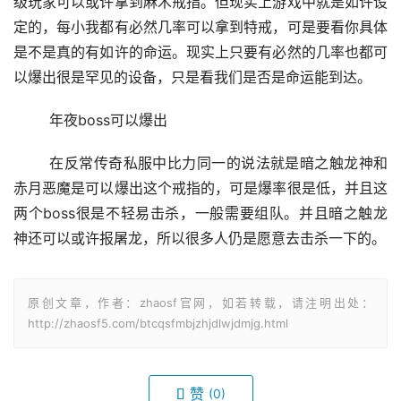
级玩家可以或许拿到麻木戒指。但现实上游戏中就是如许设
定的，每小我都有必然几率可以拿到特戒，可是要看你具体
是不是真的有如许的命运。现实上只要有必然的几率也都可
以爆出很是罕见的设备，只是看我们是否是命运能到达。
	年夜boss可以爆出
	在反常传奇私服中比力同一的说法就是暗之触龙神和
赤月恶魔是可以爆出这个戒指的，可是爆率很是低，并且这
两个boss很是不轻易击杀，一般需要组队。并且暗之触龙
神还可以或许报屠龙，所以很多人仍是愿意去击杀一下的。
原创文章，作者：zhaosf官网，如若转载，请注明出处：
http://zhaosf5.com/btcqsfmbjzhjdlwjdmjg.html
赞
(0)