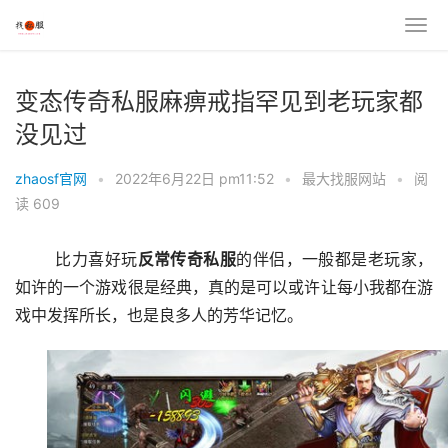
变态传奇私服麻痹戒指罕见到老玩家都
没见过
zhaosf官网
•
2022年6月22日 pm11:52
•
最大找服网站
•
阅
读 609
	比力喜好玩
反常传奇私服
的伴侣，一般都是老玩家，
如许的一个游戏很是经典，真的是可以或许让每小我都在游
戏中发挥所长，也是良多人的芳华记忆。