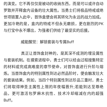
的演变。它不再仅仅是被动的收纳东西，而是可以或许自动
罗致并开释盒内设备的壮大属性。当勇士们将极品特戒或绝
世项链置入此中，首饰盒便会将其转化为永远的战力加成。
更加冷艳的是，盒内的特戒不但永无磨损，更在剧烈的PK
与打宝中永不爆出，为强者们供给了最坚实的后援。
	　　威能醒觉：解锁套装与专属Buff
	　　真正让首饰盒封神的，是其深不成测的埋没属性
与套装机制。在摸索进程中，勇士们可以经由过程搜集特定
的材料或完成高难度的章节使命，对首饰盒进行升阶与熔
炼。当首饰盒内的特别属性到达必然品阶时，便会触发壮大
的套装结果。例如，当四个特别属性到达珍品三重时，勇士
们将取得神圣主属性上限的年夜幅晋升;若能到达至尊绝
品，更可激活包罗麻木抗性、技术冷却缩减在内的超强
Buff。