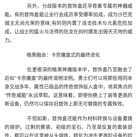
	　　另外，分歧版本的首饰盒还孕育着专属的神器威
能。有的首饰盒能让全行会成员享受爆率加成，成为沙巴克
城主无尚光荣的意味;有的则内置了连击技术与元素危险加
成，让战士的猛火与法师的狂龙在刹时爆发出毁天灭地的威
力。
	　　暗黑融会：卡奈魔盒式的最终进化
	　　在更艰深的暗黑神魔版本中，首饰盒乃至融会了
近似“卡奈魔盒”的最终造物法例。勇士们可以将那些陪同本
身交战多年、属性已极品的传奇首饰投入盒中，将其焦点的
“传奇威能”永远萃取。这意味着，即使你换上了装等更高的
新设备，仍然可以保存旧首饰上那无可替换的专属殊效。
	　　不但如斯，首饰盒还能作为材料转换与设备重铸
的熔炉。过剩的黄装、初级的宝石，乃至是反复的套装部
件，都可以在这里被从头熔炼，转化为冲击更高阶设备的珍