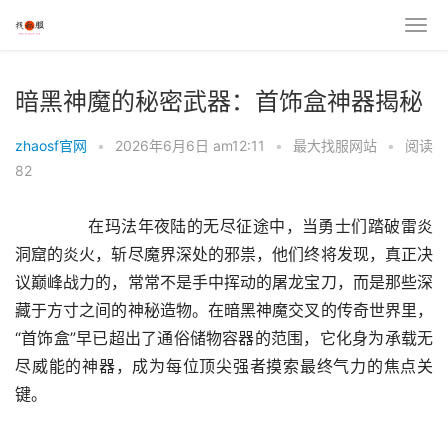
暗黑神魔的秘密武器：首饰盒神器揭秘
zhaosf官网
•
2026年6月6日 am12:11
•
最大找服网站
•
阅读
82
	　　在玛法年夜陆的无尽征途中，当勇士们踏破雷炎
洞窟的炎火，斩尽魔界深处的邪祟，他们终将发现，真正决
议巅峰战力的，常常不是手中挥动的屠龙宝刀，而是那些深
藏于方寸之间的神秘造物。在暗黑神魔交叉的传奇世界里，
“首饰盒”早已超出了通俗储物容器的范围，它化身为承载无
尽威能的神器，成为每位顶尖强者摸索最终气力的焦点关
键。