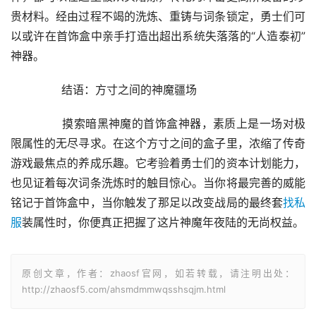
贵材料。经由过程不竭的洗炼、重铸与词条锁定，勇士们可
以或许在首饰盒中亲手打造出超出系统失落落的“人造泰初”
神器。
	　　结语：方寸之间的神魔疆场
	　　摸索暗黑神魔的首饰盒神器，素质上是一场对极
限属性的无尽寻求。在这个方寸之间的盒子里，浓缩了传奇
游戏最焦点的养成乐趣。它考验着勇士们的资本计划能力，
也见证着每次词条洗炼时的触目惊心。当你将最完善的威能
铭记于首饰盒中，当你触发了那足以改变战局的最终套
找私
服
装属性时，你便真正把握了这片神魔年夜陆的无尚权益。
原创文章，作者：zhaosf官网，如若转载，请注明出处：
http://zhaosf5.com/ahsmdmmwqsshsqjm.html