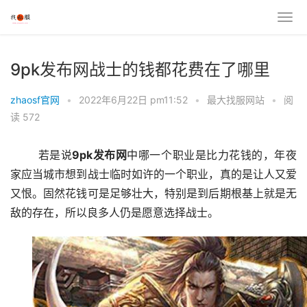
9pk发布网战士的钱都花费在了哪里
zhaosf官网
•
2022年6月22日 pm11:52
•
最大找服网站
•
阅
读 572
	若是说
9pk发布网
中哪一个职业是比力花钱的，年夜
家应当城市想到战士临时如许的一个职业，真的是让人又爱
又恨。固然花钱可是足够壮大，特别是到后期根基上就是无
敌的存在，所以良多人仍是愿意选择战士。