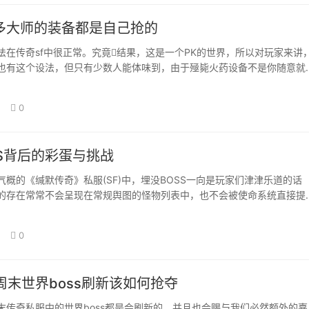
很多大师的装备都是自己抢的
法在传奇sf中很正常。究竟结果，这是一个PK的世界，所以对玩家来讲
也有这个设法，但只有少数人能体味到，由于殛毙火药设备不是你随意就
是你想出…
0
SS背后的彩蛋与挑战
的《缄默传奇》私服(SF)中，埋没BOSS一向是玩家们津津乐道的话
的存在常常不会呈现在常规舆图的怪物列表中，也不会被使命系统直接提
超通俗精英…
0
周末世界boss刷新该如何抢夺
末传奇私服中的世界boss都是会刷新的，并且也会赐与我们必然额外的嘉