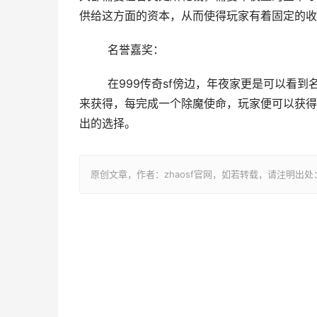
供给这方面的资本，从而使得玩家有着固定的收
	名誉嘉奖：
	在999传奇sf傍边，年夜家更是可以看到名誉的主要性，名誉这个工具对玩家来讲也能够经由过程除魔使命
来获得，每完成一个除魔使命，玩家便可以获得
出的选择。
原创文章，作者：zhaosf官网，如若转载，请注明出处：http://z