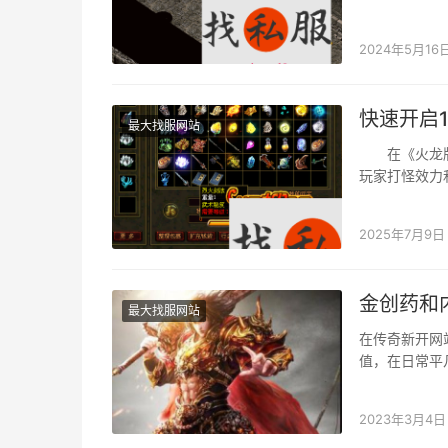
将在此文平分
2024年5月16
快速开启
最大找服网站
在《火龙版本
玩家打怪效力
个足够年夜的
2025年7月9日
金创药和
最大找服网站
在传奇新开网
值，在日常平
水，这两种喷
2023年3月4日