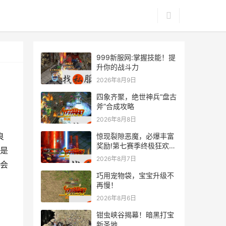
999新服网:掌握技能！提
升你的战斗力
2026年8月9日
四象齐聚，绝世神兵“盘古
斧”合成攻略
2026年8月8日
良
惊现裂隙恶魔，必爆丰富
奖励!第七赛季终极狂欢来
是
袭
2026年8月7日
会
巧用宠物袋，宝宝升级不
再慢！
2026年8月6日
钳虫峡谷揭幕！暗黑打宝
新圣地