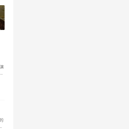
»
演
，
的
我