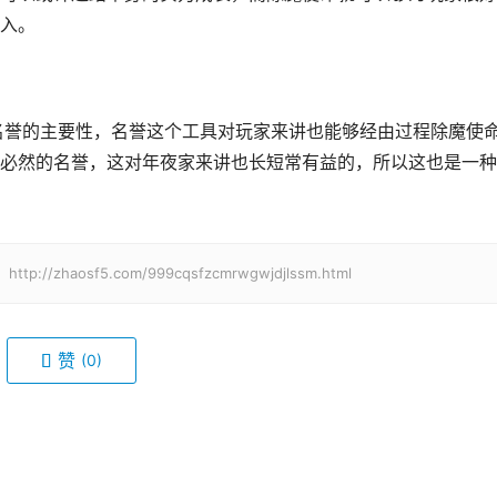
入。
必然的名誉，这对年夜家来讲也长短常有益的，所以这也是一种
haosf5.com/999cqsfzcmrwgwjdjlssm.html
赞
(0)