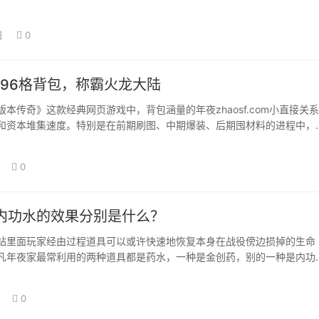
享高级羽…
日
0
196格背包，称霸火龙大陆
传奇》这款经典网页游戏中，背包涵量的年夜zhaosf.com小直接关
和资本堆集速度。特别是在前期刷图、中期爆装、后期囤材料的进程中，
背…
0
内功水的效果分别是什么？
站里面玩家经由过程道具可以或许快速地恢复本身在战役傍边损掉的生命
凡年夜家最常利用的两种道具都是药水，一种是金创药，别的一种是内功
鼻水具体有着如何…
0