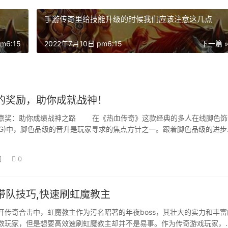
手游传奇里给技能升级的时候我们应该注意这几点
m6:15
2022年7月10日 pm6:15
下一篇 
的奖励，助你成就战神！
奖：助你成绩战神之路 在《热血传奇》这款经典的多人在线脚色饰
RPG)中，脚色品级的晋升是玩家寻求的焦点方针之一。跟着脚色品级的进步
解锁…
日
0
带队技巧,快速刷虹魔教主
奇合击中，虹魔教主作为污名昭著的年夜boss，其壮大的实力和丰富
数玩家，但是想要高效速刷虹魔教主却并不是易事。作为传奇游戏玩家，