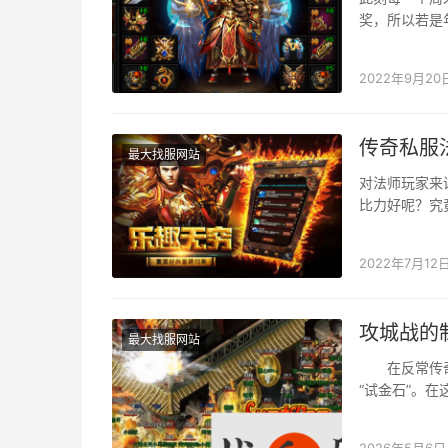
奖，所以若是
的。并且良多
2022年9月20
传奇私服
最大找服网站
对法师玩家来
比力好呢？究
个职业特点摆
2022年7月12
攻城战的
最大找服网站
在反常传奇S
“试金石”。
2026年5月6日