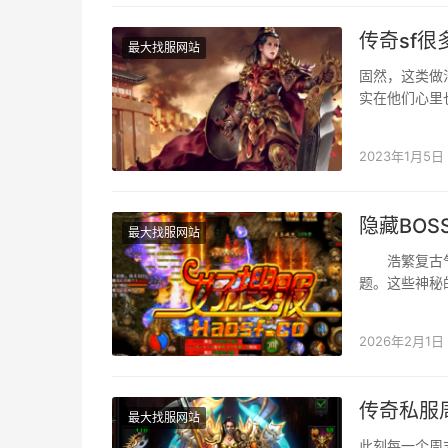
传奇sf
最大找服网站
固然，这类做
实在他们心里
以拿到的。若
2023年1月5日
隐藏BO
最大找服网站
浩繁复古气概
题。这些神秘
醒，却具有远
2026年2月1日
传奇私服
最大找服网站
此刻每一个周