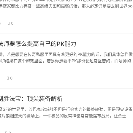
年夜家都比力存眷一些高级舆图和嘉奖的话，那末必定仍是要去刷世界bos
行会也…
日
0
法师要怎么提高自己的PK能力
讲，若是想要在传奇私服里面具有着更好的PK能力的话，我们具体怎样做
竟结果在这个游戏里面，若是你想要不PK那也长短常坚苦的，而法师的
在这里，…
日
0
制胜法宝：顶尖装备解析
F的世界里，沙巴克攻城战不但是行会实力的最终较劲，更是顶尖设备
在这片狼烟连天的疆场上，一件极品的反常神装常常能摆布战局，让勇士…
0