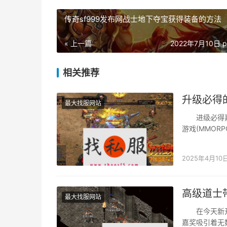
传奇sf999发布网战士地下夺宝获得装备的方法
« 上一篇
2022年7月10日 p
相关推荐
升级必得
最大找服网站
进级必得嘉
游戏(MMO
不但可以或许
2025年4月10
高级道士
最大找服网站
在今天新开传
嘉奖吸引着无